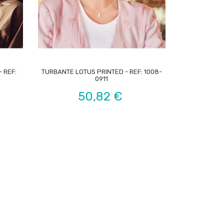

 REF:
TURBANTE LOTUS PRINTED - REF: 1008-
0911
Preço
50,82 €