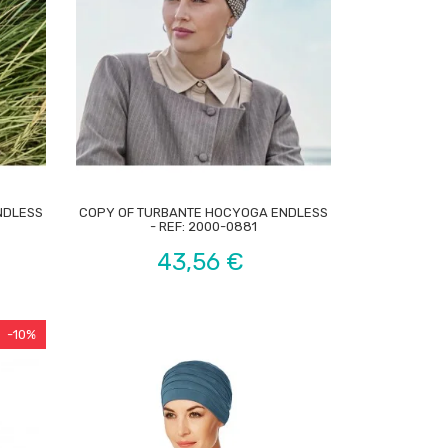

NDLESS
COPY OF TURBANTE HOCYOGA ENDLESS
- REF: 2000-0881
Preço
43,56 €
-10%