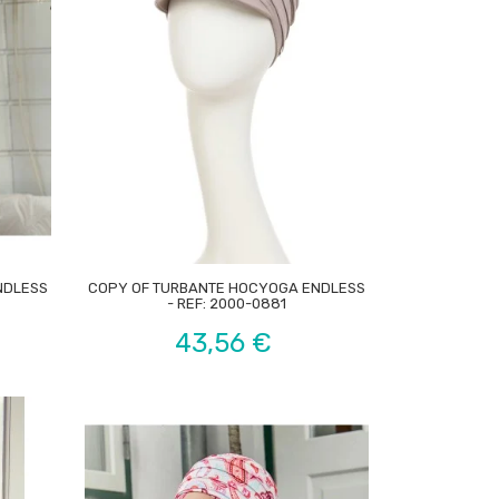

NDLESS
COPY OF TURBANTE HOCYOGA ENDLESS
- REF: 2000-0881
Preço
43,56 €