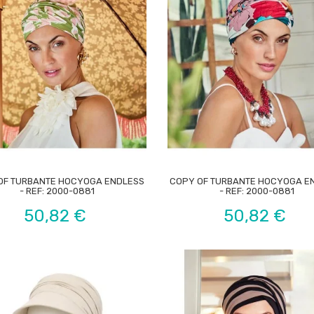


OF TURBANTE HOCYOGA ENDLESS
COPY OF TURBANTE HOCYOGA E
- REF: 2000-0881
- REF: 2000-0881
Preço
Preço
50,82 €
50,82 €