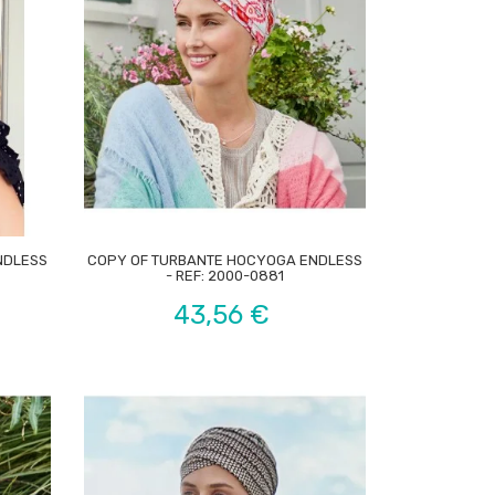

NDLESS
COPY OF TURBANTE HOCYOGA ENDLESS
- REF: 2000-0881
Preço
43,56 €