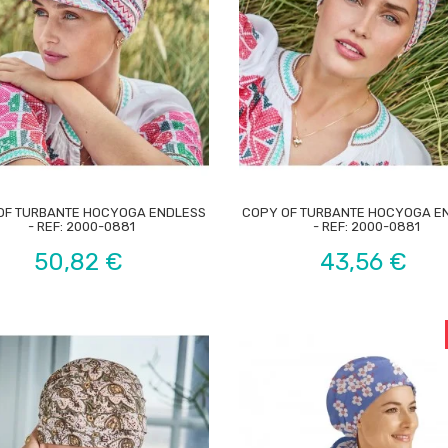


OF TURBANTE HOCYOGA ENDLESS
COPY OF TURBANTE HOCYOGA E
- REF: 2000-0881
- REF: 2000-0881
Preço
Preço
50,82 €
43,56 €