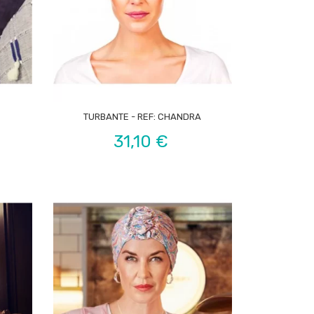

TURBANTE - REF: CHANDRA
Preço
31,10 €