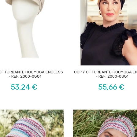


OF TURBANTE HOCYOGA ENDLESS
COPY OF TURBANTE HOCYOGA E
- REF: 2000-0881
- REF: 2000-0881
Preço
Preço
53,24 €
55,66 €