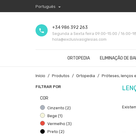

Português
+34 986 392 263
phone
Segunda a Sexta feira 09:00-15:00 / 16:00-1
hola@exclusivasiglesias.com
ORTOPEDIA
ELIMINAÇÃO DE B
Início
Produtos
Ortopedia
Próteses, lenços 
FILTRAR POR
LEN
COR
Existem
Cinzento
(2)
Bege
(1)
Vermelho
(3)
Preto
(2)