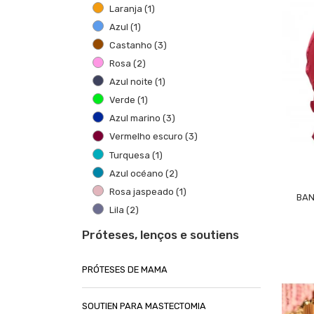
Laranja
(1)
Azul
(1)
Castanho
(3)
Rosa
(2)
Azul noite
(1)
Verde
(1)
Azul marino
(3)
Vermelho escuro
(3)
Turquesa
(1)
Azul océano
(2)
Rosa jaspeado
(1)
BAN
Lila
(2)
Próteses, lenços e soutiens
PRÓTESES DE MAMA
SOUTIEN PARA MASTECTOMIA