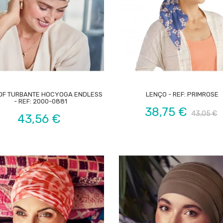


OF TURBANTE HOCYOGA ENDLESS
LENÇO - REF: PRIMROSE
- REF: 2000-0881
Preço
Preço
38,75 €
43,05 €
Preço
43,56 €
normal