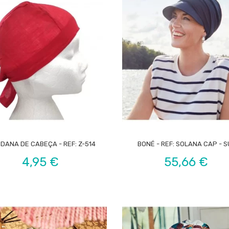


DANA DE CABEÇA - REF: Z-514
BONÉ - REF: SOLANA CAP - 
Preço
Preço
4,95 €
55,66 €