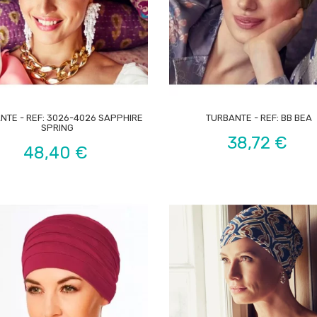


NTE - REF: 3026-4026 SAPPHIRE
TURBANTE - REF: BB BEA
SPRING
Preço
38,72 €
Preço
48,40 €