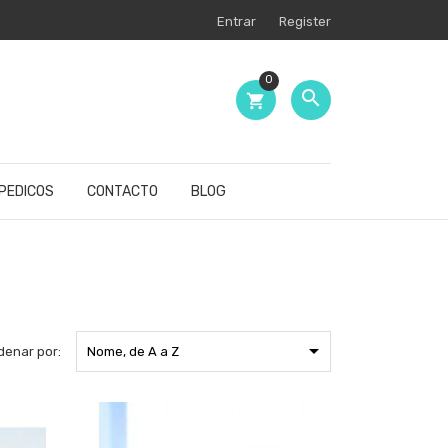
Entrar
Register
0

shopping_cart
PEDICOS
CONTACTO
BLOG

denar por:
Nome, de A a Z