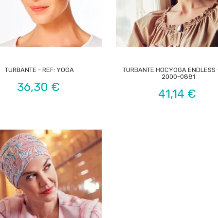


TURBANTE - REF: YOGA
TURBANTE HOCYOGA ENDLESS -
2000-0881
Preço
36,30 €
Preço
41,14 €