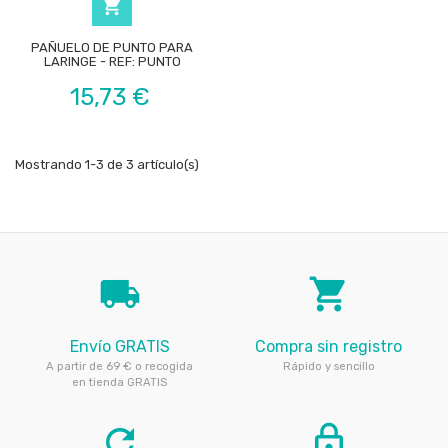

PAÑUELO DE PUNTO PARA
LARINGE - REF: PUNTO
Precio
15,73 €
Mostrando 1-3 de 3 artículo(s)
local_shipping
local_grocery_store
Envío GRATIS
Compra sin registro
A partir de 69 € o recogida
Rápido y sencillo
en tienda GRATIS
refresh
lock_outline