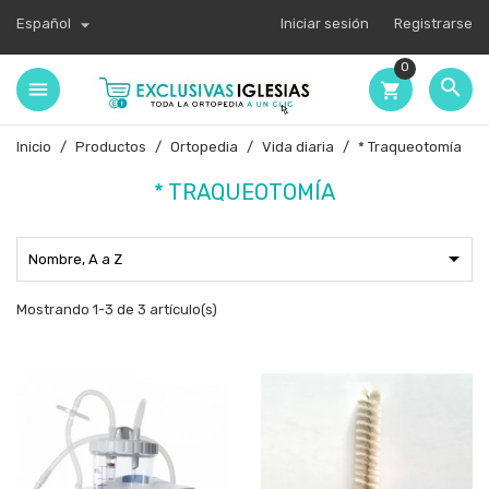

Español
Iniciar sesión
Registrarse
0

shopping_cart
Inicio
Productos
Ortopedia
Vida diaria
* Traqueotomía
* TRAQUEOTOMÍA

Nombre, A a Z
Mostrando 1-3 de 3 artículo(s)