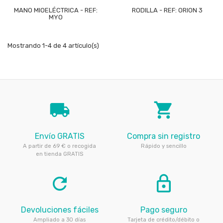
MANO MIOELÉCTRICA - REF:
RODILLA - REF: ORION 3
MYO
Mostrando 1-4 de 4 artículo(s)
local_shipping
local_grocery_store
Envío GRATIS
Compra sin registro
A partir de 69 € o recogida
Rápido y sencillo
en tienda GRATIS
refresh
lock_outline
Devoluciones fáciles
Pago seguro
Ampliado a 30 días
Tarjeta de crédito/débito o