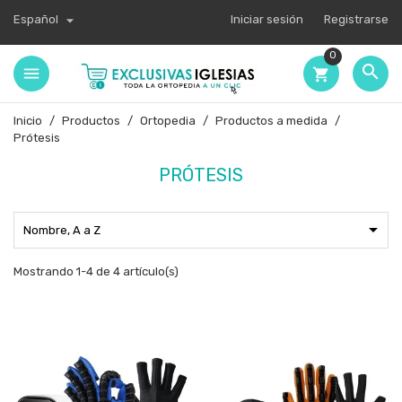

Español
Iniciar sesión
Registrarse
0

shopping_cart
Inicio
Productos
Ortopedia
Productos a medida
Prótesis
PRÓTESIS

Nombre, A a Z
Mostrando 1-4 de 4 artículo(s)