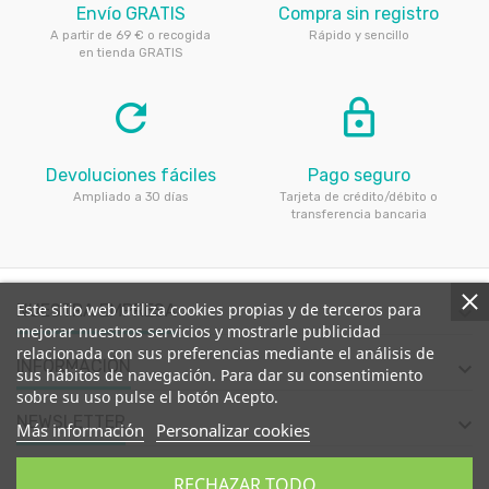
Envío GRATIS
Compra sin registro
A partir de 69 € o recogida
Rápido y sencillo
en tienda GRATIS
refresh
lock_outline
Devoluciones fáciles
Pago seguro
Ampliado a 30 días
Tarjeta de crédito/débito o
transferencia bancaria
Este sitio web utiliza cookies propias y de terceros para
NUESTRA EMPRESA

mejorar nuestros servicios y mostrarle publicidad
relacionada con sus preferencias mediante el análisis de
INFORMACIÓN

sus hábitos de navegación. Para dar su consentimiento
sobre su uso pulse el botón Acepto.
NEWSLETTER

Más información
Personalizar cookies
CONTACTE CON NOSOTROS

RECHAZAR TODO