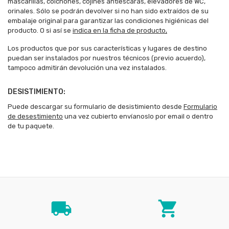
mascarillas, colchones, cojines antiescaras, elevadores de WC,
orinales. Sólo se podrán devolver si no han sido extraídos de su
embalaje original para garantizar las condiciones higiénicas del
producto. O si así se
indica en la ficha de producto,
Los productos que por sus características y lugares de destino
puedan ser instalados por nuestros técnicos (previo acuerdo),
tampoco admitirán devolución una vez instalados.
DESISTIMIENTO:
Puede descargar su formulario de desistimiento desde
Formulario
de desestimiento
una vez cubierto envíanoslo por email o dentro
de tu paquete.
local_shipping
local_grocery_store