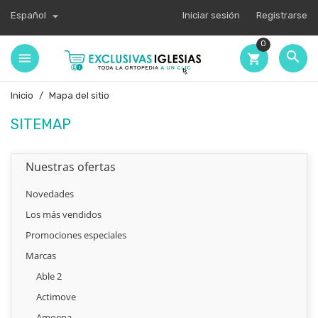

Español
Iniciar sesión
Registrarse
0

shopping_cart
Inicio
Mapa del sitio
SITEMAP
Nuestras ofertas
Novedades
Los más vendidos
Promociones especiales
Marcas
Able 2
Actimove
Amoena