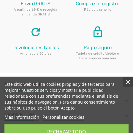
Envío GRATIS
Compra sin registro
A partir de 69 € o recogida
Rápido y sencillo
en tienda GRATIS
refresh
lock_outline
Devoluciones fáciles
Pago seguro
Ampliado a 30 días
Tarjeta de crédito/débito o
transferencia bancaria
Este sitio web utiliza cookies propias y de terceros para
NUESTRA EMPRESA

mejorar nuestros servicios y mostrarle publicidad
relacionada con sus preferencias mediante el análisis de
INFORMACIÓN

sus hábitos de navegación. Para dar su consentimiento
sobre su uso pulse el botón Acepto.
NEWSLETTER

Más información
Personalizar cookies
CONTACTE CON NOSOTROS

RECHAZAR TODO