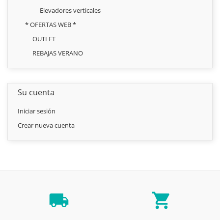
Elevadores verticales
* OFERTAS WEB *
OUTLET
REBAJAS VERANO
Su cuenta
Iniciar sesión
Crear nueva cuenta
local_shipping
local_grocery_store