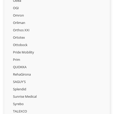
Obea
OGI
Omron
Orliman
Orthos XXI
Ortotex
Ottobock
Pride Mobility
Prim
QUOKKA
RehaGirona
SAGUY'S
Splendid
Sunrise Medical
Syrebo
TALEXCO