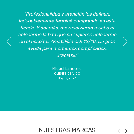
“Muy buena atención al público. Se esfuerzan
“Buena atención y con facilidades para poder
“Siempre que necesito algo, siempre voy a la
“Buena atención, buenos profesionales. Gran
“Amplios productos para gente de movilidad
“Trato profesional y a la vez cercano. Tras
“Un trato excelente,unas chicas muy muy
“Una de las mejores ortopedias de Vigo.
“Profesionalidad y atención los definen.
“Profesionales que, con paciencia, te
en asesorarte lo mejor posible y te aconsejan
Indudablemente terminé comprando en esta
tienda de Pontevedra, desde un bastón para
reducida ,buenos empleados q te aconsejan
explican las opciones de las que disponen y
Mucho surtido y el personal muy atento.”
muy cariñosas y profesionales,un placer
múltiples preguntas en otros sitios, aquí
resolver. Buen artículo especializado.”
variedad de artículos en exposición.”
tienda. Y además, me resolvieron mucho al
dentro del gran catálogo de soluciones que
mi madre o sillones con mando...etc. son
te asesoran según tus necesidades. Mi
se hacen también botas y calzado
encontré honradez y sinceridad y
haber comprado allí.”
colocarme la bita que no supieron colocarme
muy agradables, te informan muy bien sobre
solventaron todas mis dudas de un plumazo.
hermana y yo fuimos a comprar una silla de
tienen. Gran trabajo. Es una tienda
ortopedico.”
Eduardo Manuel Fernández Dopico
Josè Luis Martinez Gonzàlez
Leonor Martínez Tizón
CLIENTA DE A CORUÑA
CLIENTA DE FERROL
CLIENTE DE VIGO
en el hospital. Amabilísimas!! 12/10. De gran
ruedas para mi madre, veníamos de otras
No puede quedar más encantada con la
los artículos , sobre todo Gina, es
totalmente recomendable”
Paqui García
14/02/2020
01/02/2020
20/01/2021
CLIENTA DE A CORUÑA
ortopedias y la diferencia en el trato hizo que
maravillosa, te soluciona rápidamente todos
compra a la vez que satisfecha por tener la
ayuda para momentos complicados.
Lu Ciano
01/03/2021
CLIENTE DE VIGO
certeza de haber realizado la compra
se la comprasemos a ellos.”
los problemas y dudas.”
Gracias!!!”
Jorge Pérez Hernández
15/10/2022
CLIENTE DE A CORUÑA
correcta. Buenísima calidad a un precio
29/06/2021
inmejorable. Las chicas, tanto la de al lado
Menchu Bermúdez
Miguel Landeiro
Sonia
CLIENTA DE PONTEVEDRA
CLIENTE DE VIGO
CLIENTA DE VIGO
de Povisa como la de Vía Norte, un encanto.
03/02/2023
15/04/2021
22/01/2020
Todo facilidades por su parte. Lo recomiendo
100%”
Rebeca Milego Fernández
CLIENTA DE VIGO
14/06/2023
NUESTRAS MARCAS