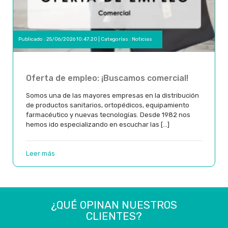
Publicado : 25/06/2026 10:47:20 | Categorías :
Noticias
Oferta de empleo: ¡Buscamos comercial!
Somos una de las mayores empresas en la distribución
de productos sanitarios, ortopédicos, equipamiento
farmacéutico y nuevas tecnologías. Desde 1982 nos
hemos ido especializando en escuchar las [...]
Leer más
¿QUÉ OPINAN NUESTROS
¿QUÉ OPINAN NUESTROS
¿QUÉ OPINAN NUESTROS
¿QUÉ OPINAN NUESTROS
¿QUÉ OPINAN NUESTROS
¿QUÉ OPINAN NUESTROS
¿QUÉ OPINAN NUESTROS
¿QUÉ OPINAN NUESTROS
¿QUÉ OPINAN NUESTROS
¿QUÉ OPINAN NUESTROS
CLIENTES?
CLIENTES?
CLIENTES?
CLIENTES?
CLIENTES?
CLIENTES?
CLIENTES?
CLIENTES?
CLIENTES?
CLIENTES?