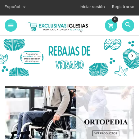

Español
Iniciar sesión
Registrarse
0

shopping_cart