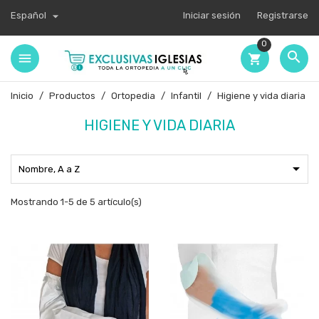

Español
Iniciar sesión
Registrarse
0

shopping_cart
Inicio
Productos
Ortopedia
Infantil
Higiene y vida diaria
HIGIENE Y VIDA DIARIA

Nombre, A a Z
Mostrando 1-5 de 5 artículo(s)