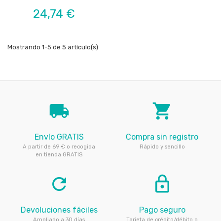
Precio
24,74 €
Mostrando 1-5 de 5 artículo(s)
local_shipping
local_grocery_store
Envío GRATIS
Compra sin registro
A partir de 69 € o recogida
Rápido y sencillo
en tienda GRATIS
refresh
lock_outline
Devoluciones fáciles
Pago seguro
Ampliado a 30 días
Tarjeta de crédito/débito o