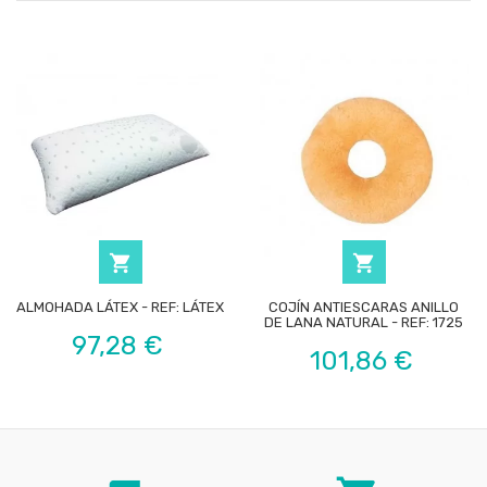


ALMOHADA LÁTEX - REF: LÁTEX
COJÍN ANTIESCARAS ANILLO
DE LANA NATURAL - REF: 1725
Precio
97,28 €
Precio
101,86 €