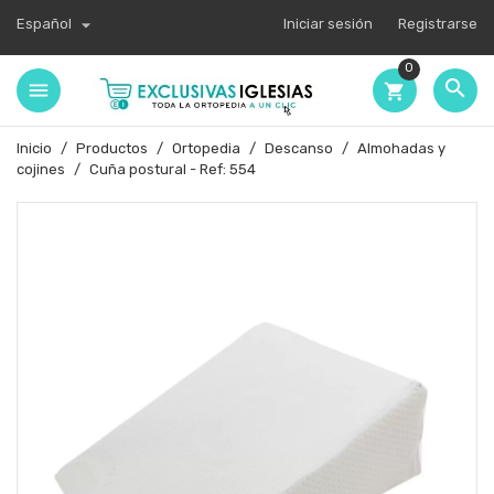

Español
Iniciar sesión
Registrarse
0

shopping_cart
Inicio
Productos
Ortopedia
Descanso
Almohadas y
cojines
Cuña postural - Ref: 554