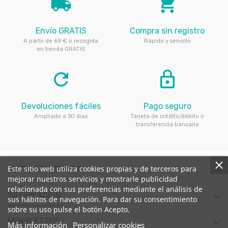
local_shipping
local_grocery_store
Envío GRATIS
Compra sin registro
A partir de 69 € o recogida
Rápido y sencillo
en tienda GRATIS
refresh
lock_outline
Devoluciones fáciles
Pago seguro
Ampliado a 30 días
Tarjeta de crédito/débito o
transferencia bancaria
Este sitio web utiliza cookies propias y de terceros para
NUESTRA EMPRESA

mejorar nuestros servicios y mostrarle publicidad
relacionada con sus preferencias mediante el análisis de
INFORMACIÓN

sus hábitos de navegación. Para dar su consentimiento
sobre su uso pulse el botón Acepto.
NEWSLETTER

Más información
Personalizar cookies