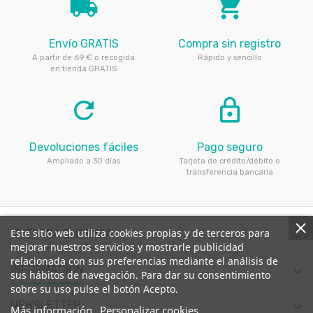
local_shipping
local_grocery_store
Envío GRATIS
Compra sin registro
A partir de 69 € o recogida
Rápido y sencillo
en tienda GRATIS
refresh
lock_outline
Devoluciones fáciles
Pago seguro
Ampliado a 30 días
Tarjeta de crédito/débito o
transferencia bancaria
Este sitio web utiliza cookies propias y de terceros para
NUESTRA EMPRESA

mejorar nuestros servicios y mostrarle publicidad
relacionada con sus preferencias mediante el análisis de
INFORMACIÓN

sus hábitos de navegación. Para dar su consentimiento
sobre su uso pulse el botón Acepto.
NEWSLETTER

Más información
Personalizar cookies