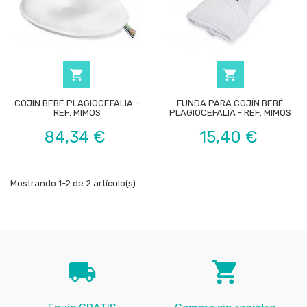


COJÍN BEBÉ PLAGIOCEFALIA -
FUNDA PARA COJÍN BEBÉ
REF: MIMOS
PLAGIOCEFALIA - REF: MIMOS
Precio
Precio
84,34 €
15,40 €
Mostrando 1-2 de 2 artículo(s)
local_shipping
local_grocery_store