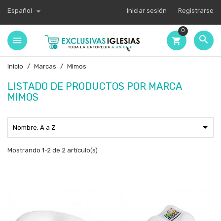

Español
Iniciar sesión
Registrarse
0

shopping_cart
Inicio
Marcas
Mimos
LISTADO DE PRODUCTOS POR MARCA
MIMOS

Nombre, A a Z
Mostrando 1-2 de 2 artículo(s)