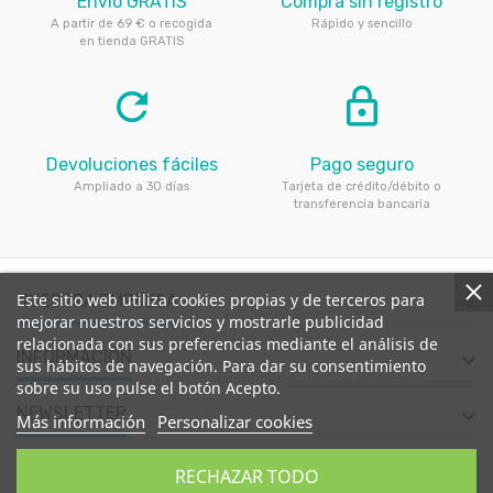
Envío GRATIS
Compra sin registro
A partir de 69 € o recogida
Rápido y sencillo
en tienda GRATIS
refresh
lock_outline
Devoluciones fáciles
Pago seguro
Ampliado a 30 días
Tarjeta de crédito/débito o
transferencia bancaria
Este sitio web utiliza cookies propias y de terceros para
NUESTRA EMPRESA

mejorar nuestros servicios y mostrarle publicidad
relacionada con sus preferencias mediante el análisis de
INFORMACIÓN

sus hábitos de navegación. Para dar su consentimiento
sobre su uso pulse el botón Acepto.
NEWSLETTER

Más información
Personalizar cookies
CONTACTE CON NOSOTROS

RECHAZAR TODO