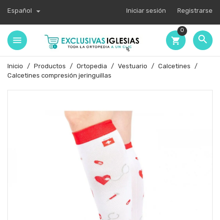

Español
Iniciar sesión
Registrarse
0

shopping_cart
Inicio
Productos
Ortopedia
Vestuario
Calcetines
Calcetines compresión jeringuillas