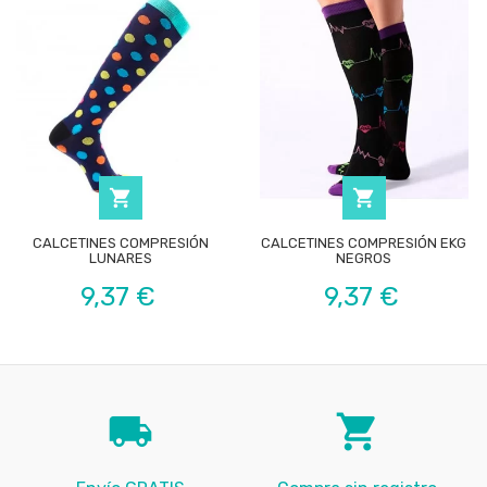


CALCETINES COMPRESIÓN
CALCETINES COMPRESIÓN EKG
LUNARES
NEGROS
Precio
Precio
9,37 €
9,37 €
local_shipping
local_grocery_store