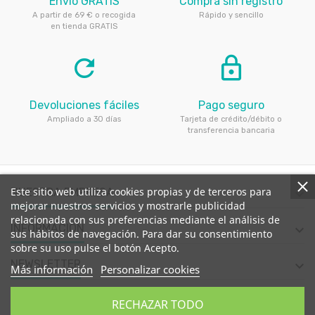
Envío GRATIS
Compra sin registro
A partir de 69 € o recogida
Rápido y sencillo
en tienda GRATIS
refresh
lock_outline
Devoluciones fáciles
Pago seguro
Ampliado a 30 días
Tarjeta de crédito/débito o
transferencia bancaria
Este sitio web utiliza cookies propias y de terceros para
NUESTRA EMPRESA

mejorar nuestros servicios y mostrarle publicidad
relacionada con sus preferencias mediante el análisis de
INFORMACIÓN

sus hábitos de navegación. Para dar su consentimiento
sobre su uso pulse el botón Acepto.
NEWSLETTER

Más información
Personalizar cookies
CONTACTE CON NOSOTROS

RECHAZAR TODO