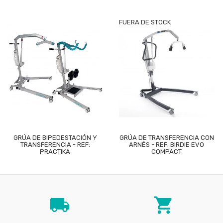
FUERA DE STOCK
GRÚA DE BIPEDESTACIÓN Y
GRÚA DE TRANSFERENCIA CON
TRANSFERENCIA - REF:
ARNÉS - REF: BIRDIE EVO
PRACTIKA
COMPACT
local_shipping
local_grocery_store