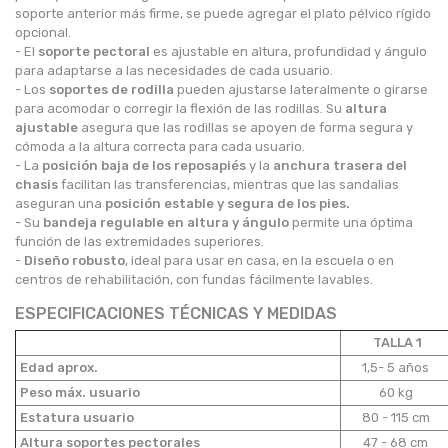
soporte anterior más firme, se puede agregar el plato pélvico rígido
opcional.
- El
soporte pectoral
es ajustable en altura, profundidad y ángulo
para adaptarse a las necesidades de cada usuario.
- Los
soportes de rodilla
pueden ajustarse lateralmente o girarse
para acomodar o corregir la flexión de las rodillas. Su
altura
ajustable
asegura que las rodillas se apoyen de forma segura y
cómoda a la altura correcta para cada usuario.
- La
posición baja de los reposapiés
y la
anchura trasera del
chasis
facilitan las transferencias, mientras que las sandalias
aseguran una
posición estable y segura de los pies.
- Su
bandeja regulable en altura y ángulo
permite una óptima
función de las extremidades superiores.
-
Diseño robusto
, ideal para usar en casa, en la escuela o en
centros de rehabilitación, con fundas fácilmente lavables.
ESPECIFICACIONES TÉCNICAS Y MEDIDAS
TALLA 1
Edad aprox.
1,5- 5 años
Peso máx. usuario
60 kg
Estatura usuario
80 - 115 cm
Altura soportes pectorales
47 - 68 cm