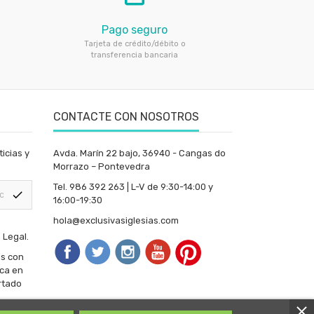
Pago seguro
Tarjeta de crédito/débito o
transferencia bancaria
CONTACTE CON NOSOTROS
icias y
Avda. Marín 22 bajo, 36940 - Cangas do
Morrazo – Pontevedra
Tel. 986 392 263 | L-V de 9:30-14:00 y
check
16:00-19:30
hola@exclusivasiglesias.com
 Legal.
os con
ica en
rtado