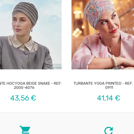


TE HOCYOGA BEIGE SNAKE - REF:
TURBANTE YOGA PRINTED - REF:
2000-4076
0911
Precio
Precio
43,56 €
41,14 €
local_grocery_store
refresh