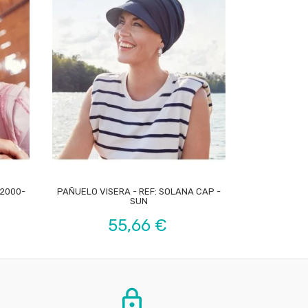

 2000-
PAÑUELO VISERA - REF: SOLANA CAP -
TURB
SUN
P
Precio
55,66 €
lock_outline