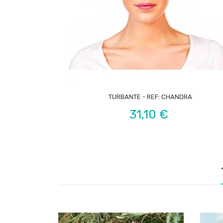

TURBANTE - REF: CHANDRA
Precio
31,10 €