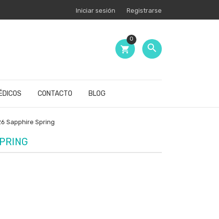
Iniciar sesión
Registrarse
0

shopping_cart
ÉDICOS
CONTACTO
BLOG
26 Sapphire Spring
SPRING