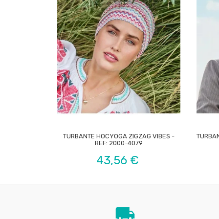

TURBANTE HOCYOGA ZIGZAG VIBES -
TURBAN
REF: 2000-4079
Precio
43,56 €
local_shipping