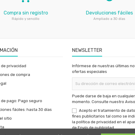
Compra sin registro
Devoluciones fáciles
Rápido y sencillo
Ampliado a 30 días
RMACIÓN
NEWSLETTER
a de privacidad
Infórmese de nuestras últimas not
ofertas especiales
iones de compra
egal
Puede darse de baja en cualquier
 de pago: Pago seguro
momento. Consulte nuestro Aviso
iones fáciles: hasta 30 días
Acepto el tratamiento de dat
fines publicitarios tal como se ind
l sitio
la
política de privacidad
en el apa
nta
de Envío de publicidad