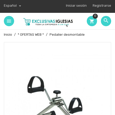

Español
Iniciar sesión
Registrarse
0

shopping_cart
Inicio
* OFERTAS WEB *
Pedalier desmontable