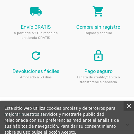
local_shipping
local_grocery_store
Envío GRATIS
Compra sin registro
A partir de 69 € o recogida
Rápido y sencillo
en tienda GRATIS
refresh
lock_outline
Devoluciones fáciles
Pago seguro
Ampliado a 30 días
Tarjeta de crédito/débito o
transferencia bancaria
Este sitio web utiliza cookies propias y de terceros para
NUESTRA EMPRESA

mejorar nuestros servicios y mostrarle publicidad
relacionada con sus preferencias mediante el análisis de
INFORMACIÓN

sus hábitos de navegación. Para dar su consentimiento
sobre su uso pulse el botón Acepto.