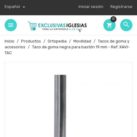

Español
Iniciar sesión
Registrarse
0

shopping_cart
Inicio
Productos
Ortopedia
Movilidad
Tacos de goma y
accesorios
Taco de goma negra para bastón 19 mm - Ref: XAVI-
TAC