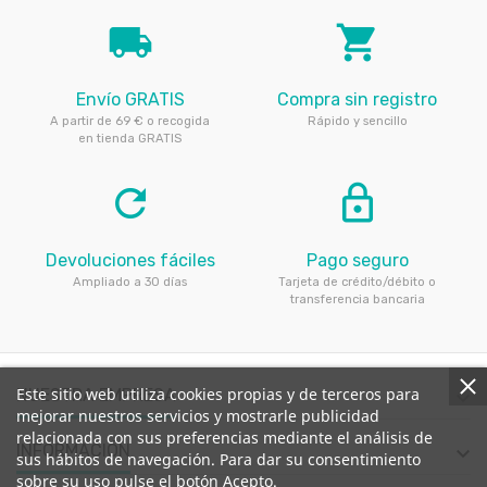
local_shipping
local_grocery_store
Envío GRATIS
Compra sin registro
A partir de 69 € o recogida
Rápido y sencillo
en tienda GRATIS
refresh
lock_outline
Devoluciones fáciles
Pago seguro
Ampliado a 30 días
Tarjeta de crédito/débito o
transferencia bancaria
Este sitio web utiliza cookies propias y de terceros para
NUESTRA EMPRESA

mejorar nuestros servicios y mostrarle publicidad
relacionada con sus preferencias mediante el análisis de
INFORMACIÓN

sus hábitos de navegación. Para dar su consentimiento
sobre su uso pulse el botón Acepto.