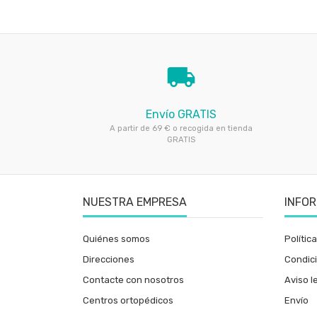
local_shipping
Envío GRATIS
A partir de 69 € o recogida en tienda
GRATIS
NUESTRA EMPRESA
INFO
Quiénes somos
Polític
Direcciones
Condic
Contacte con nosotros
Aviso l
Centros ortopédicos
Envío