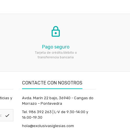
lock_outline
Pago seguro
Tarjeta de crédito/débito o
transferencia bancaria
CONTACTE CON NOSOTROS
icias y
Avda. Marín 22 bajo, 36940 - Cangas do
Morrazo – Pontevedra
Tel. 986 392 263 | L-V de 9:30-14:00 y
check
16:00-19:30
hola@exclusivasiglesias.com