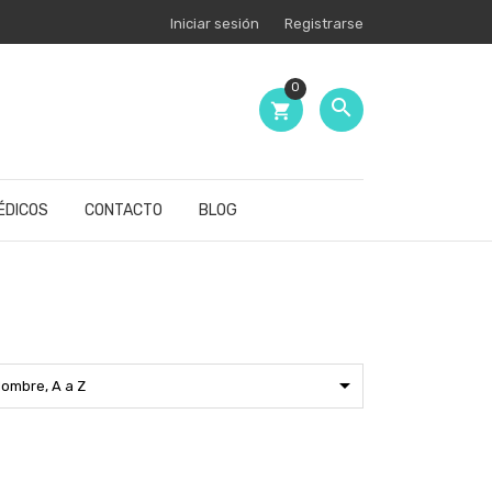
Iniciar sesión
Registrarse
0

shopping_cart
ÉDICOS
CONTACTO
BLOG

ombre, A a Z