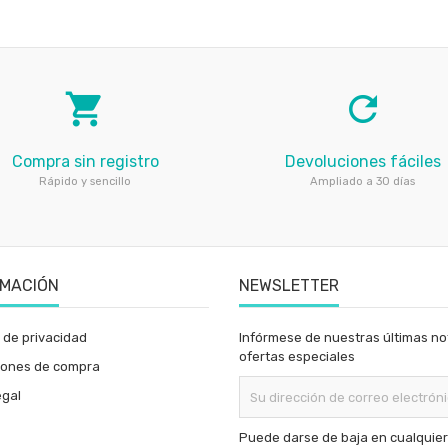
local_grocery_store
refresh
Compra sin registro
Devoluciones fáciles
Rápido y sencillo
Ampliado a 30 días
RMACIÓN
NEWSLETTER
a de privacidad
Infórmese de nuestras últimas not
ofertas especiales
iones de compra
egal
Puede darse de baja en cualquier