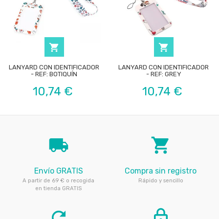


LANYARD CON IDENTIFICADOR
LANYARD CON IDENTIFICADOR
- REF: BOTIQUÍN
- REF: GREY
Precio
Precio
10,74 €
10,74 €
local_shipping
local_grocery_store
Envío GRATIS
Compra sin registro
A partir de 69 € o recogida
Rápido y sencillo
en tienda GRATIS
refresh
lock_outline