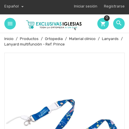

Español
Iniciar sesión
Registrarse
0

shopping_cart
Inicio
Productos
Ortopedia
Material clínico
Lanyards
Lanyard multifunción - Ref: Prince