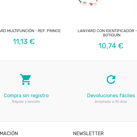


RD MULTIFUNCIÓN - REF: PRINCE
LANYARD CON IDENTIFICADOR -
BOTIQUÍN
Precio
11,13 €
Precio
10,74 €
local_grocery_store
refresh
Compra sin registro
Devoluciones fáciles
Rápido y sencillo
Ampliado a 30 días
RMACIÓN
NEWSLETTER