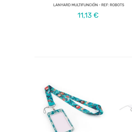

LANYARD MULTIFUNCIÓN - REF: ROBOTS
Precio
11,13 €