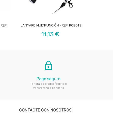

 REF:
LANYARD MULTIFUNCIÓN - REF: ROBOTS
LANYARD CO
Precio
11,13 €
lock_outline
Pago seguro
Tarjeta de crédito/débito o
transferencia bancaria
CONTACTE CON NOSOTROS