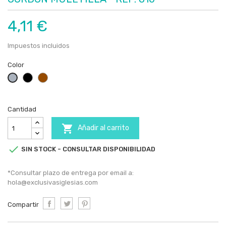
4,11 €
Impuestos incluidos
Color
Negro
Marrón
Gris
Cantidad

Añadir al carrito

SIN STOCK - CONSULTAR DISPONIBILIDAD
*Consultar plazo de entrega por email a:
hola@exclusivasiglesias.com
Compartir