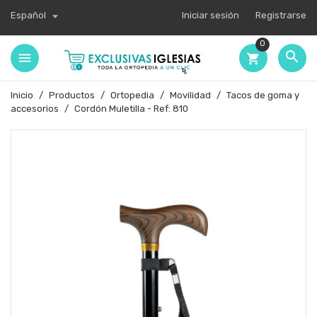

Español
Iniciar sesión
Registrarse
0

shopping_cart
Inicio
Productos
Ortopedia
Movilidad
Tacos de goma y
accesorios
Cordón Muletilla - Ref: 810