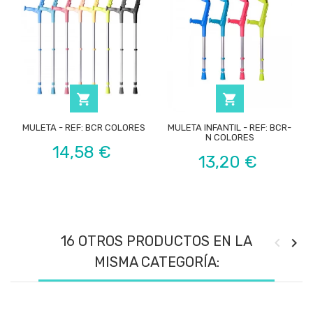


MULETA - REF: BCR COLORES
MULETA INFANTIL - REF: BCR-
N COLORES
Precio
14,58 €
Precio
13,20 €
16 OTROS PRODUCTOS EN LA
MISMA CATEGORÍA: