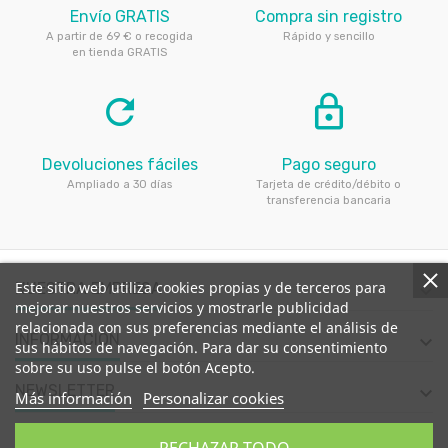
Envío GRATIS
Compra sin registro
A partir de 69 € o recogida
Rápido y sencillo
en tienda GRATIS
refresh
lock_outline
Devoluciones fáciles
Pago seguro
Ampliado a 30 días
Tarjeta de crédito/débito o
transferencia bancaria
Este sitio web utiliza cookies propias y de terceros para
NUESTRA EMPRESA

mejorar nuestros servicios y mostrarle publicidad
relacionada con sus preferencias mediante el análisis de
INFORMACIÓN

sus hábitos de navegación. Para dar su consentimiento
sobre su uso pulse el botón Acepto.
NEWSLETTER

Más información
Personalizar cookies
CONTACTE CON NOSOTROS
