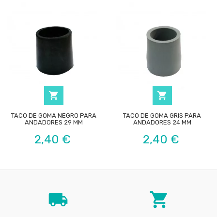


TACO DE GOMA NEGRO PARA
TACO DE GOMA GRIS PARA
ANDADORES 29 MM
ANDADORES 24 MM
Precio
Precio
2,40 €
2,40 €
local_shipping
local_grocery_store