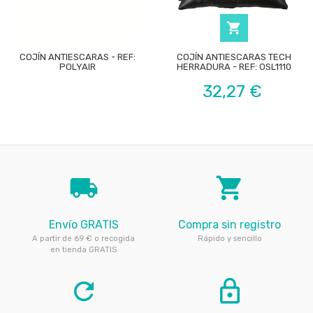

COJÍN ANTIESCARAS - REF:
COJÍN ANTIESCARAS TECH
POLYAIR
HERRADURA - REF: OSL1110
Precio
32,27 €
local_shipping
local_grocery_store
Envío GRATIS
Compra sin registro
A partir de 69 € o recogida
Rápido y sencillo
en tienda GRATIS
refresh
lock_outline