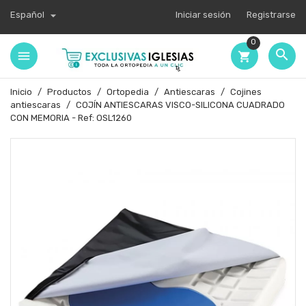

Español
Iniciar sesión
Registrarse
0

shopping_cart
Inicio
Productos
Ortopedia
Antiescaras
Cojines
antiescaras
COJÍN ANTIESCARAS VISCO-SILICONA CUADRADO
CON MEMORIA - Ref: OSL1260