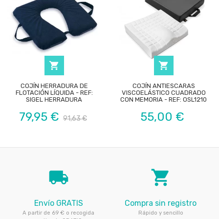


COJÍN HERRADURA DE
COJÍN ANTIESCARAS
FLOTACIÓN LÍQUIDA - REF:
VISCOELÁSTICO CUADRADO
SIGEL HERRADURA
CON MEMORIA - REF: OSL1210
Precio
Precio
Precio
79,95 €
55,00 €
91,63 €
base
local_shipping
local_grocery_store
Envío GRATIS
Compra sin registro
A partir de 69 € o recogida
Rápido y sencillo