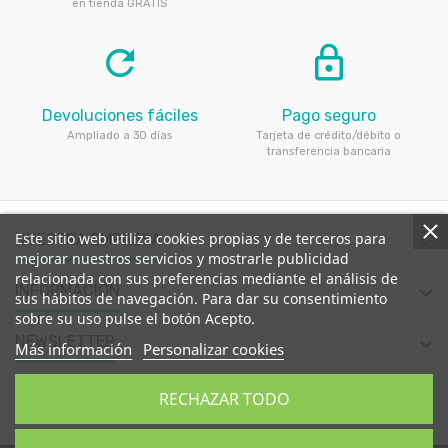
en tienda GRATIS
refresh
lock_outline
Devoluciones fáciles
Pago seguro
Ampliado a 30 días
Tarjeta de crédito/débito o
transferencia bancaria
Este sitio web utiliza cookies propias y de terceros para
NUESTRA EMPRESA

mejorar nuestros servicios y mostrarle publicidad
relacionada con sus preferencias mediante el análisis de
INFORMACIÓN

sus hábitos de navegación. Para dar su consentimiento
sobre su uso pulse el botón Acepto.
NEWSLETTER

Más información
Personalizar cookies
CONTACTE CON NOSOTROS

RECHAZAR TODO