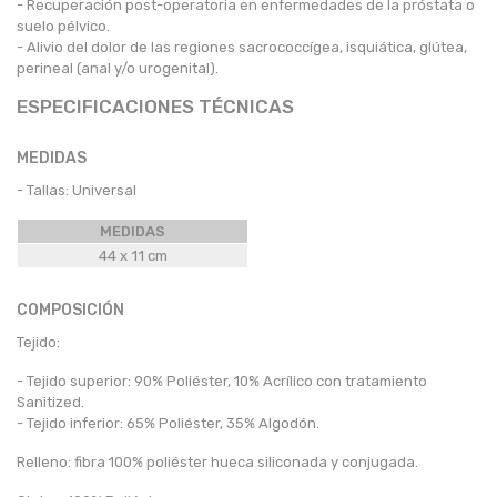
- Recuperación post-operatoria en enfermedades de la próstata o
suelo pélvico.
- Alivio del dolor de las regiones sacrococcígea, isquiática, glútea,
perineal (anal y/o urogenital).
ESPECIFICACIONES TÉCNICAS
MEDIDAS
- Tallas: Universal
MEDIDAS
44 x 11 cm
COMPOSICIÓN
Tejido:
- Tejido superior: 90% Poliéster, 10% Acrílico con tratamiento
Sanitized.
- Tejido inferior: 65% Poliéster, 35% Algodón.
Relleno: fibra 100% poliéster hueca siliconada y conjugada.