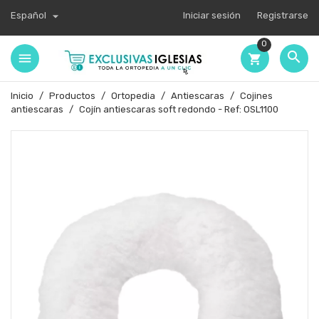

Español
Iniciar sesión
Registrarse
0

shopping_cart
Inicio
Productos
Ortopedia
Antiescaras
Cojines
antiescaras
Cojín antiescaras soft redondo - Ref: OSL1100