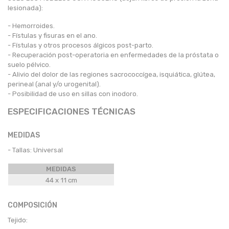
lesionada):
- Hemorroides.
- Fístulas y fisuras en el ano.
- Fístulas y otros procesos álgicos post-parto.
- Recuperación post-operatoria en enfermedades de la próstata o
suelo pélvico.
- Alivio del dolor de las regiones sacrococcígea, isquiática, glútea,
perineal (anal y/o urogenital).
- Posibilidad de uso en sillas con inodoro.
ESPECIFICACIONES TÉCNICAS
MEDIDAS
- Tallas: Universal
MEDIDAS
44 x 11 cm
COMPOSICIÓN
Tejido: