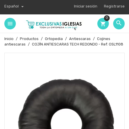

Español
Iniciar sesión
Registrarse
0

shopping_cart
Inicio
Productos
Ortopedia
Antiescaras
Cojines
antiescaras
COJÍN ANTIESCARAS TECH REDONDO - Ref: OSL1108