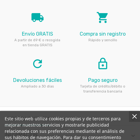
local_shipping
local_grocery_store
Envío GRATIS
Compra sin registro
A partir de 69 € o recogida
Rápido y sencillo
en tienda GRATIS
refresh
lock_outline
Devoluciones fáciles
Pago seguro
Ampliado a 30 días
Tarjeta de crédito/débito o
transferencia bancaria
Este sitio web utiliza cookies propias y de terceros para
NUESTRA EMPRESA

mejorar nuestros servicios y mostrarle publicidad
relacionada con sus preferencias mediante el análisis de
INFORMACIÓN

sus hábitos de navegación. Para dar su consentimiento