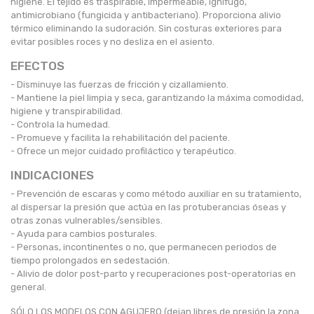
higiene. El tejido es traspirable, impermeable, ignífugo,
antimicrobiano (fungicida y antibacteriano). Proporciona alivio
térmico eliminando la sudoración. Sin costuras exteriores para
evitar posibles roces y no desliza en el asiento.
EFECTOS
- Disminuye las fuerzas de fricción y cizallamiento.
- Mantiene la piel limpia y seca, garantizando la máxima comodidad,
higiene y transpirabilidad.
- Controla la humedad.
- Promueve y facilita la rehabilitación del paciente.
- Ofrece un mejor cuidado profiláctico y terapéutico.
INDICACIONES
- Prevención de escaras y como método auxiliar en su tratamiento,
al dispersar la presión que actúa en las protuberancias óseas y
otras zonas vulnerables/sensibles.
- Ayuda para cambios posturales.
- Personas, incontinentes o no, que permanecen periodos de
tiempo prolongados en sedestación.
- Alivio de dolor post-parto y recuperaciones post-operatorias en
general.
SÓLO LOS MODELOS CON AGUJERO (dejan libres de presión la zona