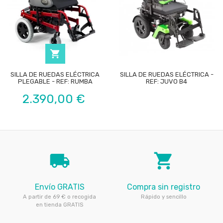

SILLA DE RUEDAS ELÉCTRICA
SILLA DE RUEDAS ELÉCTRICA -
PLEGABLE - REF: RUMBA
REF: JUVO B4
Precio
2.390,00 €
local_shipping
local_grocery_store
Envío GRATIS
Compra sin registro
A partir de 69 € o recogida
Rápido y sencillo
en tienda GRATIS