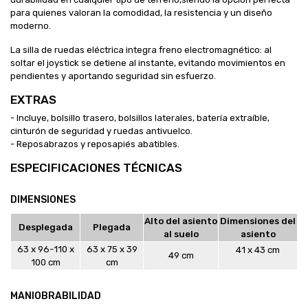
para quienes valoran la comodidad, la resistencia y un diseño
moderno.
La silla de ruedas eléctrica integra freno electromagnético:
al
soltar el joystick se detiene al instante
, evitando movimientos en
pendientes y aportando seguridad sin esfuerzo.
EXTRAS
- Incluye,
bolsillo trasero, bolsillos laterales, batería extraíble,
cinturón de seguridad y ruedas antivuelco.
- Reposabrazos y reposapiés abatibles.
ESPECIFICACIONES TÉCNICAS
DIMENSIONES
Alto del asiento
Dimensiones del
Desplegada
Plegada
al suelo
asiento
63 x 96-110 x
63 x 75 x 39
41 x 43 cm
49 cm
100 cm
cm
MANIOBRABILIDAD