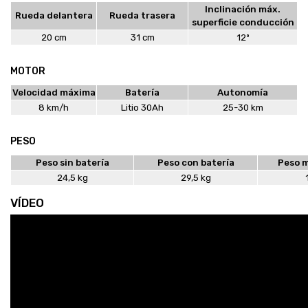
Inclinación máx.
Rueda delantera
Rueda trasera
superficie conducción
20 cm
31 cm
12º
MOTOR
Velocidad máxima
Batería
Autonomía
8 km/h
Litio 30Ah
25-30 km
PESO
Peso sin batería
Peso con batería
Peso m
24,5 kg
29,5 kg
VÍDEO