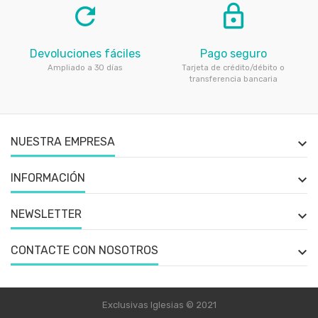
refresh
lock_outline
Devoluciones fáciles
Pago seguro
Ampliado a 30 días
Tarjeta de crédito/débito o
transferencia bancaria
NUESTRA EMPRESA

INFORMACIÓN

NEWSLETTER

CONTACTE CON NOSOTROS

Exclusivas Iglesias © 2021