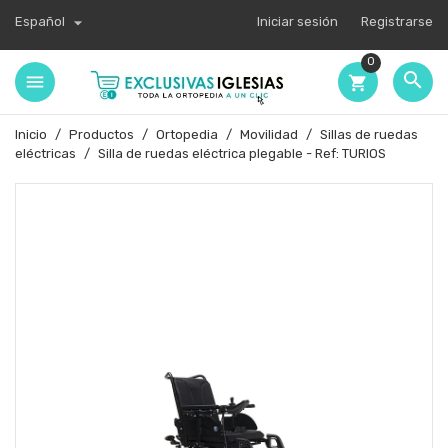

Español
Iniciar sesión
Registrarse
0

shopping_cart
Inicio
Productos
Ortopedia
Movilidad
Sillas de ruedas
eléctricas
Silla de ruedas eléctrica plegable - Ref: TURIOS