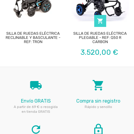

SILLA DE RUEDAS ELÉCTRICA
SILLA DE RUEDAS ELÉCTRICA
RECLINABLE Y BASCULANTE -
PLEGABLE - REF: Q50 R
REF: TRON
CARBON
Precio
3.520,00 €
local_shipping
local_grocery_store
Envío GRATIS
Compra sin registro
A partir de 69 € o recogida
Rápido y sencillo
en tienda GRATIS
refresh
lock_outline