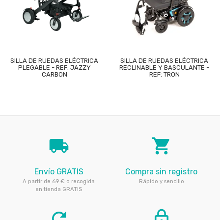
SILLA DE RUEDAS ELÉCTRICA
SILLA DE RUEDAS ELÉCTRICA
PLEGABLE - REF: JAZZY
RECLINABLE Y BASCULANTE -
CARBON
REF: TRON
local_shipping
local_grocery_store
Envío GRATIS
Compra sin registro
A partir de 69 € o recogida
Rápido y sencillo
en tienda GRATIS
refresh
lock_outline