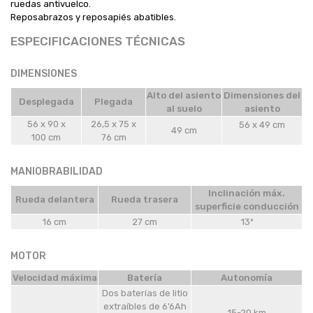
ruedas antivuelco.
Reposabrazos y reposapiés abatibles.
ESPECIFICACIONES TÉCNICAS
DIMENSIONES
Alto del asiento
Dimensiones del
Desplegada
Plegada
al suelo
asiento
56 x 90 x
26,5 x 75 x
56 x 49 cm
49 cm
100 cm
76 cm
MANIOBRABILIDAD
Inclinación máx.
Rueda delantera
Rueda trasera
superficie conducción
16 cm
27 cm
13º
MOTOR
Velocidad máxima
Batería
Autonomía
Dos baterías de litio
extraíbles de 6'6Ah
15-20 km