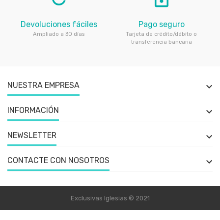
Devoluciones fáciles
Pago seguro
Ampliado a 30 días
Tarjeta de crédito/débito o
transferencia bancaria
NUESTRA EMPRESA

INFORMACIÓN

NEWSLETTER

CONTACTE CON NOSOTROS

Exclusivas Iglesias © 2021