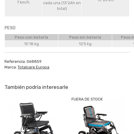
7 km/h
cada una (13'2Ah en
total)
PESO
Peso con batería
Peso sin batería
Peso m
15'18 kg
12'5 kg
Referencia:
068859
Marca:
Totalcare Europa
También podría interesarle
FUERA DE STOCK